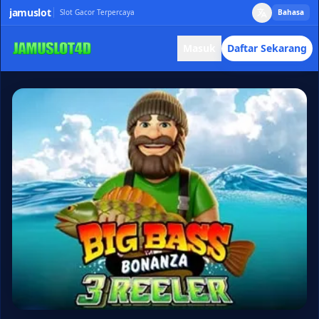
jamuslot
Slot Gacor Terpercaya
Bahasa
Masuk
Daftar Sekarang