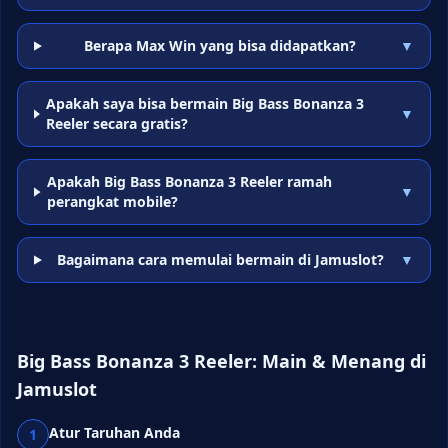
Berapa Max Win yang bisa didapatkan?
▼
Apakah saya bisa bermain Big Bass Bonanza 3
▼
Reeler secara gratis?
Apakah Big Bass Bonanza 3 Reeler ramah
▼
perangkat mobile?
Bagaimana cara memulai bermain di Jamuslot?
▼
Big Bass Bonanza 3 Reeler: Main & Menang di
Jamuslot
Atur Taruhan Anda
1