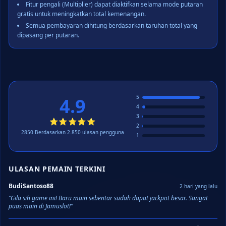
Fitur pengali (Multiplier) dapat diaktifkan selama mode putaran
gratis untuk meningkatkan total kemenangan.
Semua pembayaran dihitung berdasarkan taruhan total yang
dipasang per putaran.
5
4.9
4
3
⭐⭐⭐⭐⭐
2
2850 Berdasarkan 2.850 ulasan pengguna
1
ULASAN PEMAIN TERKINI
BudiSantoso88
2 hari yang lalu
“Gila sih game ini! Baru main sebentar sudah dapat jackpot besar. Sangat
puas main di Jamuslot!”