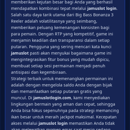
memberikan kejutan besar bagi Anda yang berhasil
mendapatkan kombinasi tepat melalui
jamuslot login
.
Salah satu daya tarik utama dari Big Bass Bonanza 3
Reeler adalah volatilitasnya yang seimbang,
memberikan peluang kemenangan konsisten bagi
para pemain. Dengan RTP yang kompetitif, game ini
menjamin keadilan dan transparansi dalam setiap
putaran. Pengguna yang sering mencari kata kunci
jamuslot
pasti akan menyukai bagaimana game ini
mengintegrasikan fitur bonus yang mudah dipicu,
membuat setiap sesi permainan menjadi penuh
antisipasi dan kegembiraan.
Strategi terbaik untuk memenangkan permainan ini
adalah dengan mengelola saldo Anda dengan bijak
dan memanfaatkan setiap putaran gratis yang
muncul. Di
jamuslotlogin.com
, kami menyediakan
lingkungan bermain yang aman dan cepat, sehingga
Anda bisa fokus sepenuhnya pada strategi memancing
ikan besar untuk meraih jackpot maksimal. Kecepatan
akses melalui
jamuslot login
memastikan Anda tidak
akan melewatkan momen emas saat mesin sedang