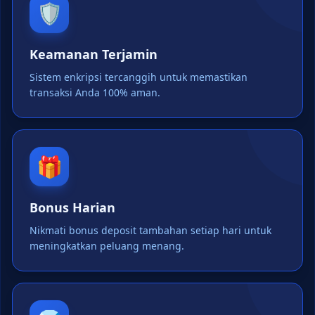
🛡️
Keamanan Terjamin
Sistem enkripsi tercanggih untuk memastikan
transaksi Anda 100% aman.
🎁
Bonus Harian
Nikmati bonus deposit tambahan setiap hari untuk
meningkatkan peluang menang.