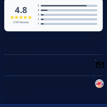
5
4.8
4
3
⭐⭐⭐⭐⭐
2
2145 Reviews
1
Bu***di
2023-11-15
“Grafiknya keren banget dan scatter-nya sering keluar. Gampang banget
dapet jackpot di sini!”
Ri***ki
2023-11-12
“Game yang seru buat mengisi waktu luang, pembayarannya juga tergolong
adil dan cepat.”
Ag***us
2023-11-08
“Suka banget sama fitur super scatter-nya, bener-bener kasih peluang
menang lebih gede.”