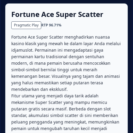
▶
Fortune Ace Super Scatter
Pragmatic Play
RTP 96.71%
Fortune Ace Super Scatter menghadirkan nuansa
kasino klasik yang mewah ke dalam layar Anda melalui
idjamuslot. Permainan ini mengadaptasi gaya
permainan kartu tradisional dengan sentuhan
modern, di mana pemain berusaha mencocokkan
simbol-simbol bernilai tinggi untuk meraih
kemenangan besar. Visualnya yang tajam dan animasi
yang halus memastikan setiap putaran terasa
mendebarkan dan eksklusif.
Fitur utama yang menjadi daya tarik adalah
mekanisme Super Scatter yang mampu memicu
putaran gratis secara masif. Berbeda dengan slot
standar, akumulasi simbol scatter di sini memberikan
peluang pengganda yang meningkat, memungkinkan
pemain untuk mengubah taruhan kecil menjadi