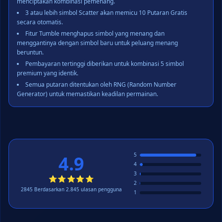
menciptakan kombinasi pemenang.
3 atau lebih simbol Scatter akan memicu 10 Putaran Gratis
secara otomatis.
Fitur Tumble menghapus simbol yang menang dan
menggantinya dengan simbol baru untuk peluang menang
beruntun.
Pembayaran tertinggi diberikan untuk kombinasi 5 simbol
premium yang identik.
Semua putaran ditentukan oleh RNG (Random Number
Generator) untuk memastikan keadilan permainan.
5
4.9
4
3
⭐⭐⭐⭐⭐
2
2845 Berdasarkan 2.845 ulasan pengguna
1