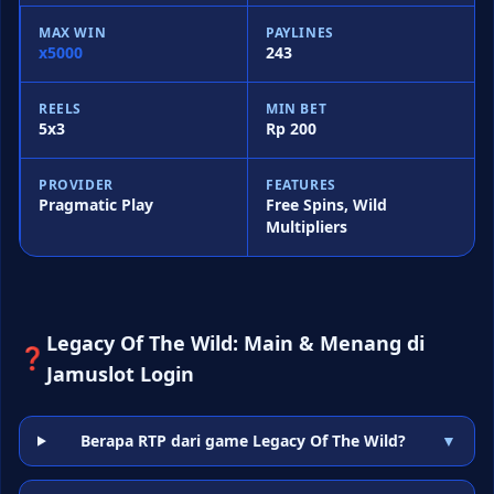
MAX WIN
PAYLINES
x5000
243
REELS
MIN BET
5x3
Rp 200
PROVIDER
FEATURES
Pragmatic Play
Free Spins, Wild
Multipliers
Legacy Of The Wild: Main & Menang di
❓
Jamuslot Login
Berapa RTP dari game Legacy Of The Wild?
▼