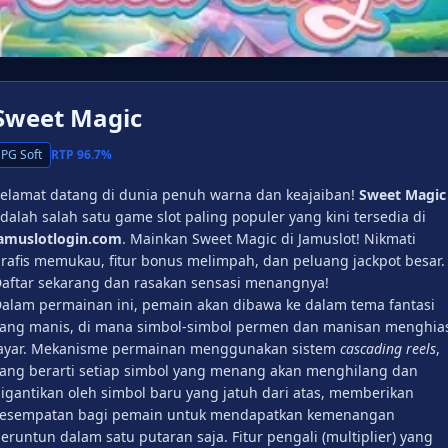
▶
Sweet Magic
PG Soft
RTP 96.7%
elamat datang di dunia penuh warna dan keajaiban!
Sweet Magic
dalah salah satu game slot paling populer yang kini tersedia di
amuslotlogin.com
. Mainkan Sweet Magic di Jamuslot! Nikmati
rafis memukau, fitur bonus melimpah, dan peluang jackpot besar.
aftar sekarang dan rasakan sensasi menangnya!
alam permainan ini, pemain akan dibawa ke dalam tema fantasi
ang manis, di mana simbol-simbol permen dan manisan menghia
ayar. Mekanisme permainan menggunakan sistem
cascading reels
,
ang berarti setiap simbol yang menang akan menghilang dan
igantikan oleh simbol baru yang jatuh dari atas, memberikan
esempatan bagi pemain untuk mendapatkan kemenangan
eruntun dalam satu putaran saja. Fitur pengali (multiplier) yang