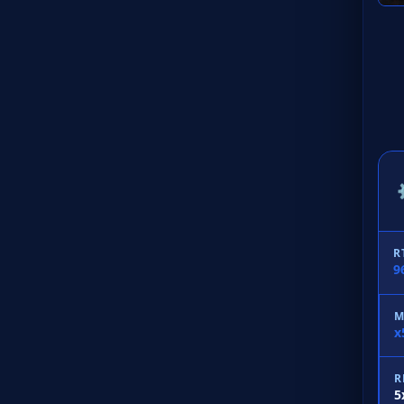
R
9
M
x
R
5