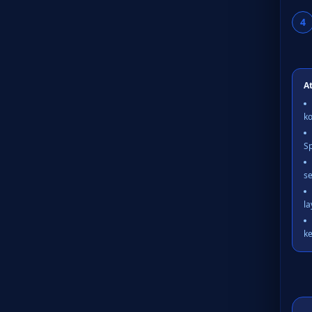
4
A
k
Sp
se
la
k