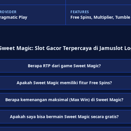
ROVIDER
FEATURES
ragmatic Play
Free Spins, Multiplier, Tumble
Sweet Magic: Slot Gacor Terpercaya di Jamuslot Lo
Berapa RTP dari game Sweet Magic?
Apakah Sweet Magic memiliki fitur Free Spins?
Berapa kemenangan maksimal (Max Win) di Sweet Magic?
Apakah saya bisa bermain Sweet Magic secara gratis?