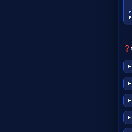
P
P
❓