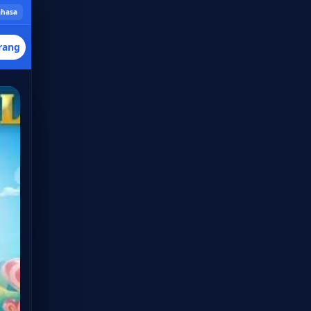
ahasa
rang