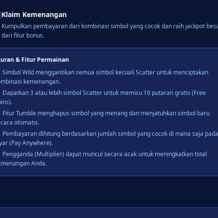
Klaim Kemenangan
Kumpulkan pembayaran dari kombinasi simbol yang cocok dan raih jackpot bes
dari fitur bonus.
turan & Fitur Permainan
Simbol Wild menggantikan semua simbol kecuali Scatter untuk menciptakan
ombinasi kemenangan.
Dapatkan 3 atau lebih simbol Scatter untuk memicu 10 putaran gratis (Free
ins).
Fitur Tumble menghapus simbol yang menang dan menjatuhkan simbol baru
cara otomatis.
Pembayaran dihitung berdasarkan jumlah simbol yang cocok di mana saja pad
yar (Pay Anywhere).
Pengganda (Multiplier) dapat muncul secara acak untuk meningkatkan total
emenangan Anda.